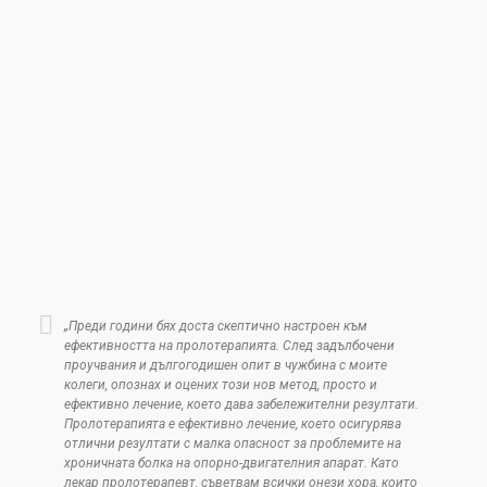
„Преди години бях доста скептично настроен към
ефективността на пролотерапията. След задълбочени
проучвания и дългогодишен опит в чужбина с моите
колеги, опознах и оцених този нов метод, просто и
ефективно лечение, което дава забележителни резултати.
Пролотерапията е ефективно лечение, което осигурява
отлични резултати с малка опасност за проблемите на
хроничната болка на опорно-двигателния апарат. Като
лекар пролотерапевт, съветвам всички онези хора, които