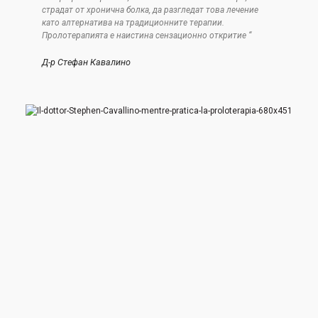
страдат от хронична болка, да разгледат това лечение
като алтернатива на традиционните терапии.
Пролотерапията е наистина сензационно откритие “
Д-р Стефан Кавалино