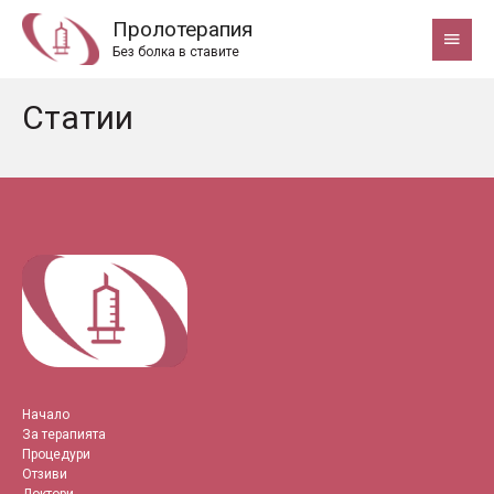
Пролотерапия
Main
Без болка в ставите
Menu
Статии
Начало
За терапията
Процедури
Отзиви
Доктори