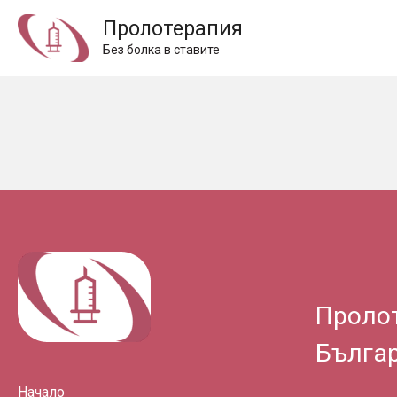
Пролотерапия
Без болка в ставите
Проло
Бълга
Начало